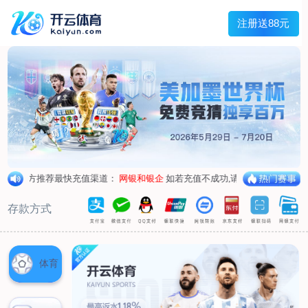
首页
关于我们
核心竞争力
历程&荣誉
发展规划
企业文化
新闻资讯
公司新闻
行业新闻
产品中心
抗病毒
人源蛋白
普药制剂
体外诊断
研发中心
研发概况
研发管线
生产基地
甘泉厂区
刘庄厂区
吴桥厂区