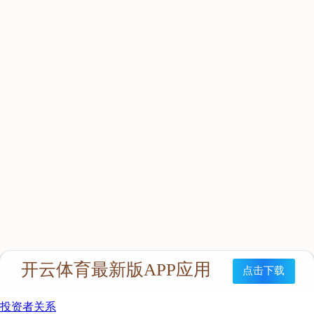
抗病毒
人源蛋白
普药制剂
体外诊断
研发中心
研发概况
研发管线
生产基地
甘泉厂区
刘庄厂区
吴桥厂区
汊河厂区
商务合作
商业合作
CMO
投资者关系