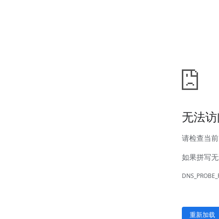
汊河厂区
商务合作
商业合作
CMO
投资者关系
公司公告
投资者互动
人力资源
人才理念
系统培训
艾匠培训计划
福利体系
招贤纳士
首页
关于我们
核心竞争力
历程&荣誉
发展规划
企业文化
新闻资讯